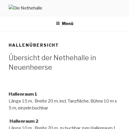
Zum
Inhalt
DIE NETHEHALLE
in Neuenheerse
springen
Menü
HALLENÜBERSICHT
Übersicht der Nethehalle in
Neuenheerse
Hallenraum 1
Länge 15 m, Breite 20 m, incl. Tanzfläche, Bühne 10 m x
5 m, einzeln buchbar
Hallenraum 2
Länge 10 m, Breite 20 m, zu buchbar zum Hallenraum 1