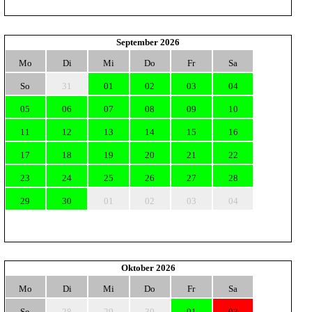
September 2026
Mo
Di
Mi
Do
Fr
Sa
So
31
01
02
03
04
05
06
07
08
09
10
11
12
13
14
15
16
17
18
19
20
21
22
23
24
25
26
27
28
29
30
01
02
03
04
Oktober 2026
Mo
Di
Mi
Do
Fr
Sa
So
28
29
30
01
02