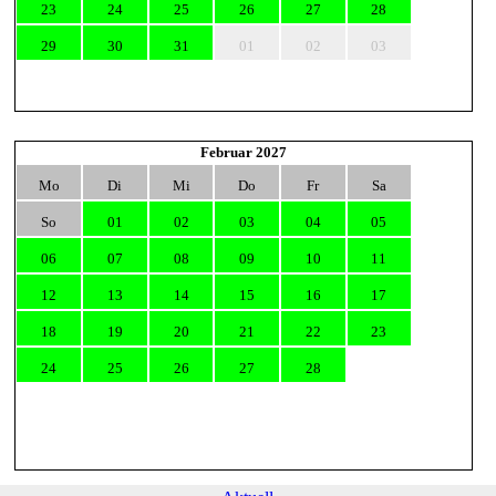
23
24
25
26
27
28
29
30
31
01
02
03
Februar 2027
Mo
Di
Mi
Do
Fr
Sa
So
01
02
03
04
05
06
07
08
09
10
11
12
13
14
15
16
17
18
19
20
21
22
23
24
25
26
27
28