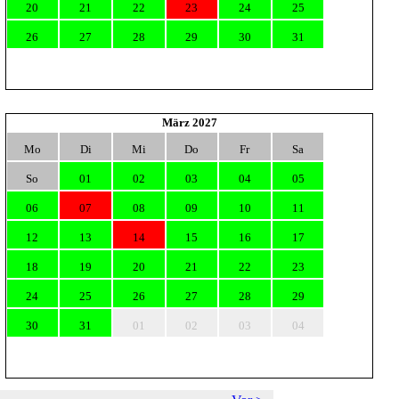
20
21
22
23
24
25
26
27
28
29
30
31
März 2027
Mo
Di
Mi
Do
Fr
Sa
So
01
02
03
04
05
06
07
08
09
10
11
12
13
14
15
16
17
18
19
20
21
22
23
24
25
26
27
28
29
30
31
01
02
03
04