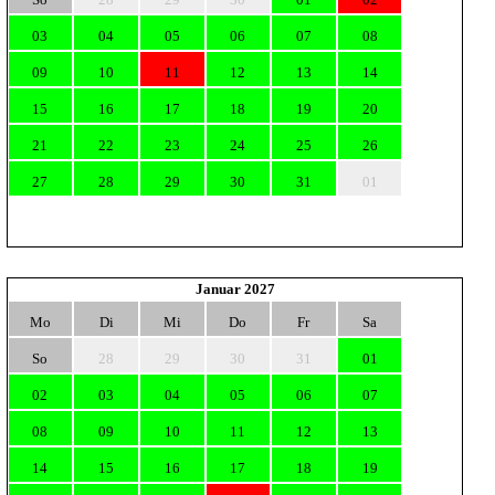
03
04
05
06
07
08
09
10
11
12
13
14
15
16
17
18
19
20
21
22
23
24
25
26
27
28
29
30
31
01
Januar 2027
Mo
Di
Mi
Do
Fr
Sa
So
28
29
30
31
01
02
03
04
05
06
07
08
09
10
11
12
13
14
15
16
17
18
19