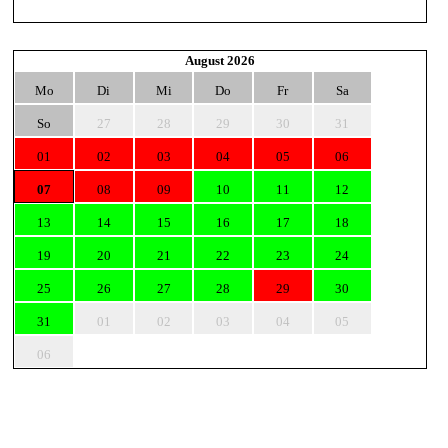
August 2026
Mo
Di
Mi
Do
Fr
Sa
So
27
28
29
30
31
01
02
03
04
05
06
07
08
09
10
11
12
13
14
15
16
17
18
19
20
21
22
23
24
25
26
27
28
29
30
31
01
02
03
04
05
06