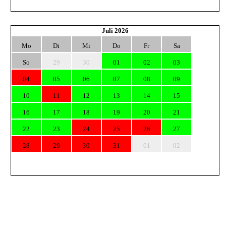
Juli 2026
Mo
Di
Mi
Do
Fr
Sa
So
29
30
01
02
03
04
05
06
07
08
09
10
11
12
13
14
15
16
17
18
19
20
21
22
23
24
25
26
27
28
29
30
31
01
02