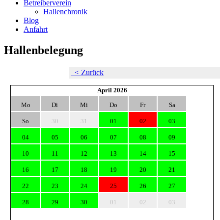
Betreiberverein
Hallenchronik
Blog
Anfahrt
Hallenbelegung
< Zurück
April 2026
Mo
Di
Mi
Do
Fr
Sa
So
30
31
01
02
03
04
05
06
07
08
09
10
11
12
13
14
15
16
17
18
19
20
21
22
23
24
25
26
27
28
29
30
01
02
03