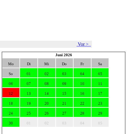
Vor >
Juni 2026
Mo
Di
Mi
Do
Fr
Sa
So
01
02
03
04
05
06
07
08
09
10
11
12
13
14
15
16
17
18
19
20
21
22
23
24
25
26
27
28
29
30
01
02
03
04
05