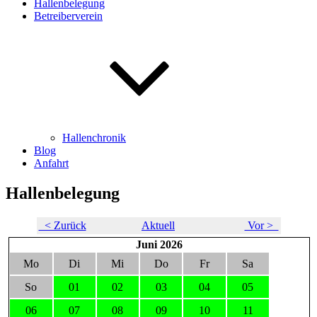
Hallenbelegung
Betreiberverein
Hallenchronik
Blog
Anfahrt
Hallenbelegung
< Zurück
Aktuell
Vor >
Juni 2026
Mo
Di
Mi
Do
Fr
Sa
So
01
02
03
04
05
06
07
08
09
10
11