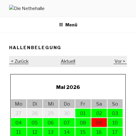
Zum
Inhalt
DIE NETHEHALLE
in Neuenheerse
springen
Menü
HALLENBELEGUNG
< Zurück
Aktuell
Vor >
Mai 2026
Mo
Di
Mi
Do
Fr
Sa
So
27
28
29
30
01
02
03
04
05
06
07
08
09
10
11
12
13
14
15
16
17