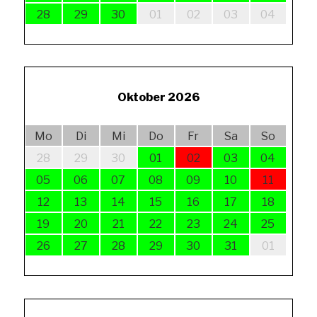
28
29
30
01
02
03
04
Oktober 2026
Mo
Di
Mi
Do
Fr
Sa
So
28
29
30
01
02
03
04
05
06
07
08
09
10
11
12
13
14
15
16
17
18
19
20
21
22
23
24
25
26
27
28
29
30
31
01