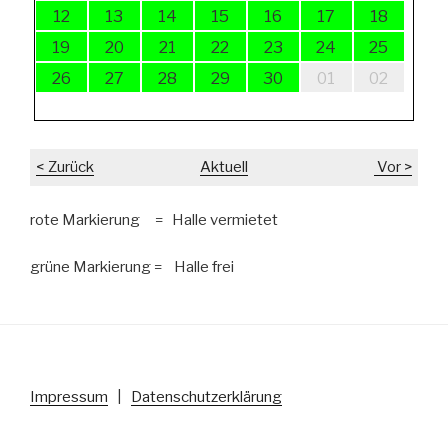
12
13
14
15
16
17
18
19
20
21
22
23
24
25
26
27
28
29
30
01
02
< Zurück
Aktuell
Vor >
rote Markierung = Halle vermietet
grüne Markierung = Halle frei
Impressum
|
Datenschutzerklärung