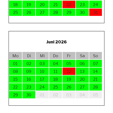
18
19
20
21
22
23
24
25
26
27
28
29
30
31
Juni 2026
Mo
Di
Mi
Do
Fr
Sa
So
01
02
03
04
05
06
07
08
09
10
11
12
13
14
15
16
17
18
19
20
21
22
23
24
25
26
27
28
29
30
01
02
03
04
05