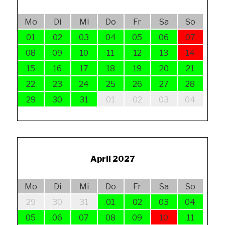
Mo
Di
Mi
Do
Fr
Sa
So
01
02
03
04
05
06
07
08
09
10
11
12
13
14
15
16
17
18
19
20
21
22
23
24
25
26
27
28
29
30
31
01
02
03
04
April 2027
Mo
Di
Mi
Do
Fr
Sa
So
29
30
31
01
02
03
04
05
06
07
08
09
10
11